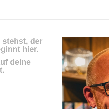
 stehst, d
er
ginnt hier.
auf deine
t.