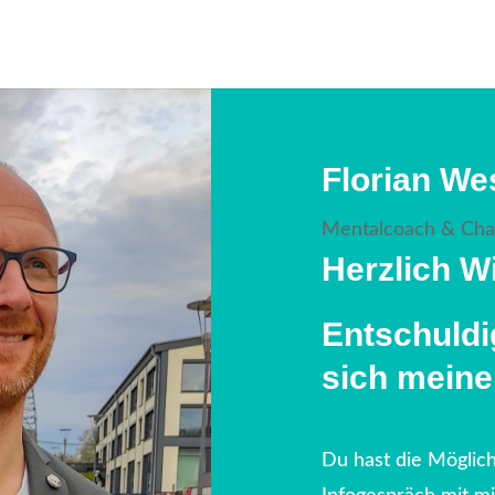
Florian We
Mentalcoach & Ch
Herzlich W
Entschuldi
sich meine
Du hast die Möglich